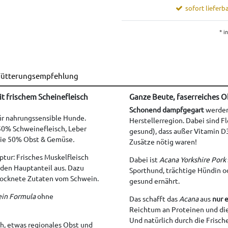
sofort lieferba
* i
ütterungsempfehlung
it frischem Scheinefleisch
Ganze Beute, faserreiches 
Schonend dampfgegart
werden 
ür nahrungssensible Hunde.
Herstellerregion. Dabei sind F
 50% Schweinefleisch, Leber
gesund), dass außer Vitamin D3
ie 50% Obst & Gemüse
.
Zusätze nötig waren!
ptur: Frisches Muskelfleisch
Dabei ist
Acana Yorkshire Pork
den Hauptanteil aus. Dazu
Sporthund, trächtige Hündin o
trocknete Zutaten vom Schwein.
gesund ernährt.
ein Formula
ohne
Das schafft das
Acana
aus
nur 
Reichtum an Proteinen und di
Und natürlich durch die Frische
sch, etwas regionales Obst und