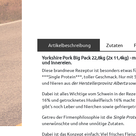
Artikelbeschreibung
Zutaten
F
Yorkshire Pork Big Pack 22,8kg (2x 11,4kg) - m
und Innereien.
Diese brandneue Rezeptur ist besonders etwas f
***Single Protein***, toller Geschmack. Nur mit
und Nieren aus
der Herstellerprovinz Alberta
sow
Dabei ist alles Wichtige vom Schwein in der Reze
16% und getrocknetes Muskelfleisch 16% macht 
gibt's noch Leber und Nierchen sowie gefrierge
Getreu der Firmenphilosophie ist die
Single Prot
unerwünschte und ohne unnötige Zutaten.
Dabei ist das Konzept einfach: Viel frisches Flei