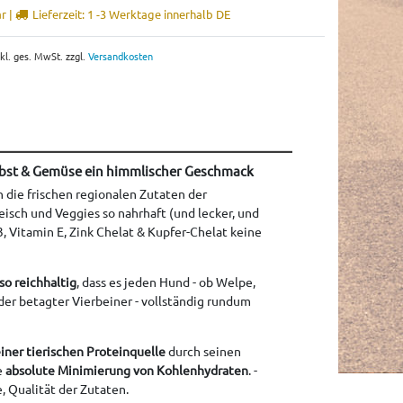
r |
Lieferzeit: 1 -3 Werktage innerhalb DE
nkl. ges. MwSt. zzgl.
Versandkosten
Obst & Gemüse ein himmlischer Geschmack
die frischen regionalen Zutaten der
leisch und Veggies so nahrhaft (und lecker, und
, Vitamin E, Zink Chelat & Kupfer-Chelat keine
so reichhaltig
, dass es jeden Hund - ob Welpe,
der betagter Vierbeiner - vollständig rundum
einer tierischen Proteinquelle
durch seinen
e
absolute Minimierung von Kohlenhydraten
. -
, Qualität der Zutaten.