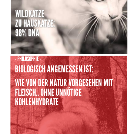
WILDKATZE
ZU HAUSKATZE:
98% DNA
- PHILOSOPHIE -
BIOLOGISCH ANGEMESSEN IST:
WIE VON DER NATUR VORGESEHEN MIT
FLEISCH.. OHNE UNNÖTIGE
KOHLENHYDRATE