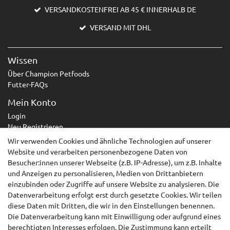
VERSANDKOSTENFREI AB 45 € INNERHALB DE
VERSAND MIT DHL
Wissen
Über Champion Petfoods
Futter-FAQs
Mein Konto
Login
Neu Registrieren
Wir verwenden Cookies und ähnliche Technologien auf unserer
Service
Website und verarbeiten personenbezogene Daten von
Zahlungsarten
Besucher:innen unserer Webseite (z.B. IP-Adresse), um z.B. Inhalte
Versandarten & -kosten
und Anzeigen zu personalisieren, Medien von Drittanbietern
Kontakt
einzubinden oder Zugriffe auf unsere Website zu analysieren. Die
Widerrufsrecht
Datenverarbeitung erfolgt erst durch gesetzte Cookies. Wir teilen
diese Daten mit Dritten, die wir in den Einstellungen benennen.
Widerruf erklären
Die Datenverarbeitung kann mit Einwilligung oder aufgrund eines
berechtigten Interesses erfolgen. Die Zustimmung kann erteilt
AGB