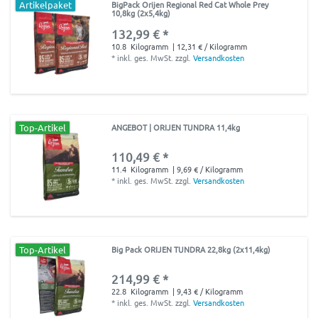
Artikelpaket
BigPack Orijen Regional Red Cat Whole Prey
10,8kg (2x5,4kg)
132,99 € *
10.8
Kilogramm
| 12,31 € / Kilogramm
*
inkl. ges. MwSt.
zzgl.
Versandkosten
Top-Artikel
ANGEBOT | ORIJEN TUNDRA 11,4kg
110,49 € *
11.4
Kilogramm
| 9,69 € / Kilogramm
*
inkl. ges. MwSt.
zzgl.
Versandkosten
Top-Artikel
Big Pack ORIJEN TUNDRA 22,8kg (2x11,4kg)
214,99 € *
22.8
Kilogramm
| 9,43 € / Kilogramm
*
inkl. ges. MwSt.
zzgl.
Versandkosten