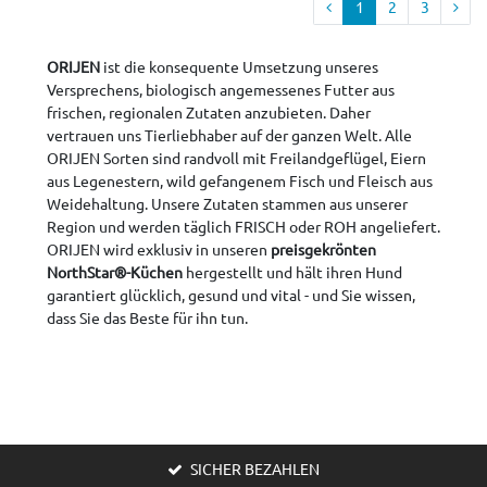
1
2
3
ORIJEN
ist die konsequente Umsetzung unseres
Versprechens, biologisch angemessenes Futter aus
frischen, regionalen Zutaten anzubieten. Daher
vertrauen uns Tierliebhaber auf der ganzen Welt. Alle
ORIJEN Sorten sind randvoll mit Freilandgeflügel, Eiern
aus Legenestern, wild gefangenem Fisch und Fleisch aus
Weidehaltung. Unsere Zutaten stammen aus unserer
Region und werden täglich FRISCH oder ROH angeliefert.
ORIJEN wird exklusiv in unseren
preisgekrönten
NorthStar®-Küchen
hergestellt und hält ihren Hund
garantiert glücklich, gesund und vital - und Sie wissen,
dass Sie das Beste für ihn tun.
SICHER BEZAHLEN