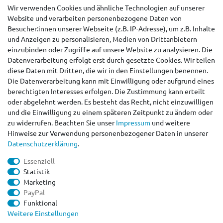
Wir verwenden Cookies und ähnliche Technologien auf unserer
Service
Website und verarbeiten personenbezogene Daten von
Zahlungsarten
Besucher:innen unserer Webseite (z.B. IP-Adresse), um z.B. Inhalte
Versandarten & -kosten
und Anzeigen zu personalisieren, Medien von Drittanbietern
Kontakt
einzubinden oder Zugriffe auf unsere Website zu analysieren. Die
Widerrufsrecht
Datenverarbeitung erfolgt erst durch gesetzte Cookies. Wir teilen
diese Daten mit Dritten, die wir in den Einstellungen benennen.
Widerruf erklären
Die Datenverarbeitung kann mit Einwilligung oder aufgrund eines
berechtigten Interesses erfolgen. Die Zustimmung kann erteilt
AGB
oder abgelehnt werden. Es besteht das Recht, nicht einzuwilligen
Impressum
und die Einwilligung zu einem späteren Zeitpunkt zu ändern oder
Datenschutzerklärung
zu widerrufen. Beachten Sie unser
Impressum
und weitere
Barrierefreiheitserklärung
Hinweise zur Verwendung personenbezogener Daten in unserer
Kontakt
Daten­schutz­erklärung
.
peteo.de by ACANA VERTRIEB RÜLL
Essenziell
+49 (0)39203/ 962101
Statistik
info@peteo.de
Marketing
Mo. - Fr. 9.30 - 15.30 Uhr
PayPal
Funktional
Weitere Einstellungen