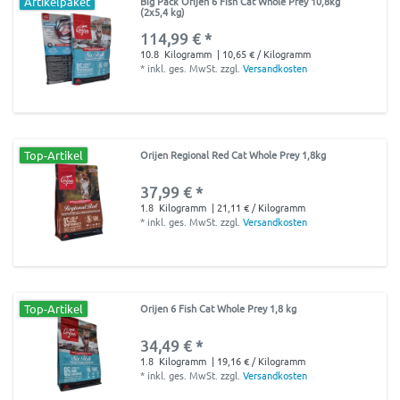
Artikelpaket
Big Pack Orijen 6 Fish Cat Whole Prey 10,8kg
(2x5,4 kg)
114,99 € *
10.8
Kilogramm
| 10,65 € / Kilogramm
*
inkl. ges. MwSt.
zzgl.
Versandkosten
Top-Artikel
Orijen Regional Red Cat Whole Prey 1,8kg
37,99 € *
1.8
Kilogramm
| 21,11 € / Kilogramm
*
inkl. ges. MwSt.
zzgl.
Versandkosten
Top-Artikel
Orijen 6 Fish Cat Whole Prey 1,8 kg
34,49 € *
1.8
Kilogramm
| 19,16 € / Kilogramm
*
inkl. ges. MwSt.
zzgl.
Versandkosten