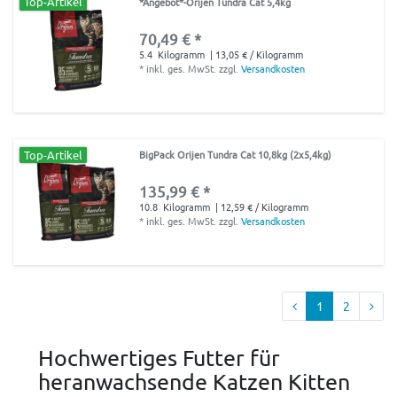
Top-Artikel
*Angebot*-Orijen Tundra Cat 5,4kg
70,49 € *
5.4
Kilogramm
| 13,05 € / Kilogramm
*
inkl. ges. MwSt.
zzgl.
Versandkosten
Top-Artikel
BigPack Orijen Tundra Cat 10,8kg (2x5,4kg)
135,99 € *
10.8
Kilogramm
| 12,59 € / Kilogramm
*
inkl. ges. MwSt.
zzgl.
Versandkosten
1
2
Hochwertiges Futter für
heranwachsende Katzen Kitten