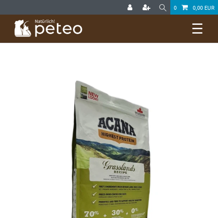
0
0,00 EUR
☰