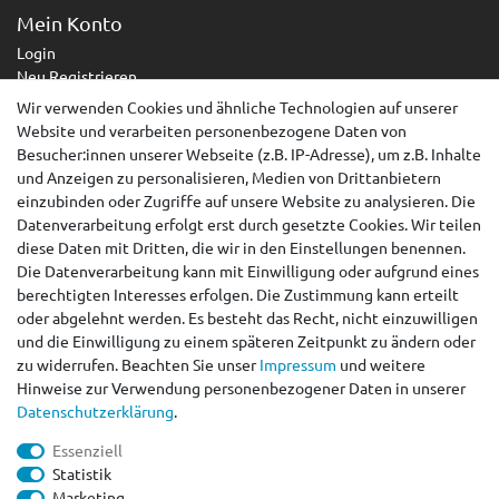
Mein Konto
Login
Neu Registrieren
Wir verwenden Cookies und ähnliche Technologien auf unserer
Service
Website und verarbeiten personenbezogene Daten von
Zahlungsarten
Besucher:innen unserer Webseite (z.B. IP-Adresse), um z.B. Inhalte
Versandarten & -kosten
und Anzeigen zu personalisieren, Medien von Drittanbietern
Kontakt
einzubinden oder Zugriffe auf unsere Website zu analysieren. Die
Widerrufsrecht
Datenverarbeitung erfolgt erst durch gesetzte Cookies. Wir teilen
diese Daten mit Dritten, die wir in den Einstellungen benennen.
Widerruf erklären
Die Datenverarbeitung kann mit Einwilligung oder aufgrund eines
berechtigten Interesses erfolgen. Die Zustimmung kann erteilt
AGB
oder abgelehnt werden. Es besteht das Recht, nicht einzuwilligen
Impressum
und die Einwilligung zu einem späteren Zeitpunkt zu ändern oder
Datenschutzerklärung
zu widerrufen. Beachten Sie unser
Impressum
und weitere
Barrierefreiheitserklärung
Hinweise zur Verwendung personenbezogener Daten in unserer
Kontakt
Daten­schutz­erklärung
.
peteo.de by ACANA VERTRIEB RÜLL
Essenziell
+49 (0)39203/ 962101
Statistik
info@peteo.de
Marketing