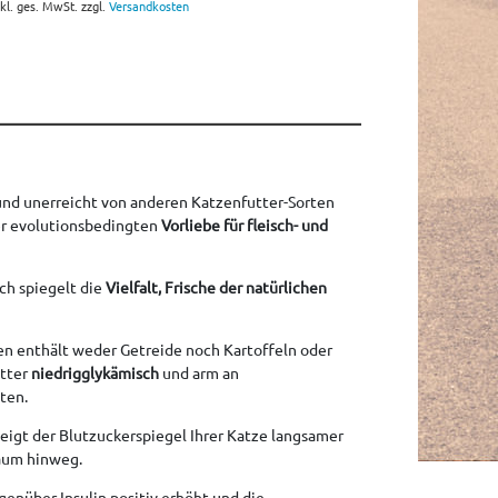
nkl. ges. MwSt. zzgl.
Versandkosten
und unerreicht von anderen Katzenfutter-Sorten
r evolutionsbedingten
Vorliebe für fleisch- und
ch spiegelt die
Vielfalt, Frische der natürlichen
en enthält weder Getreide noch Kartoffeln oder
utter
niedrigglykämisch
und arm an
ten.
igt der Blutzuckerspiegel Ihrer Katze langsamer
raum hinweg.
genüber Insulin positiv erhöht und die