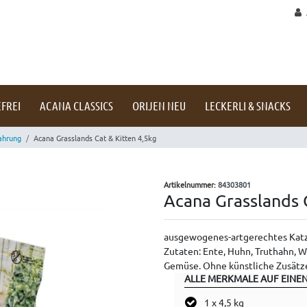
FREI
ACANA CLASSICS
ORIJEN NEU
LECKERLI & SNACKS
ahrung
Acana Grasslands Cat & Kitten 4,5kg
Artikelnummer:
84303801
Acana Grasslands 
ausgewogenes-artgerechtes Katz
Zutaten: Ente, Huhn, Truthahn, W
Gemüse. Ohne künstliche Zusätz
ALLE MERKMALE AUF EINEN
1 x 4,5 kg