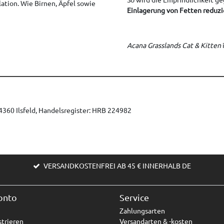
ion. Wie Birnen, Äpfel sowie
Einlagerung von Fetten reduzi
Acana Grasslands Cat & Kitten
360 Ilsfeld, Handelsregister: HRB 224982
VERSANDKOSTENFREI AB 45 € INNERHALB DE
onto
Service
Zahlungsarten
trieren
Versandarten & -kosten