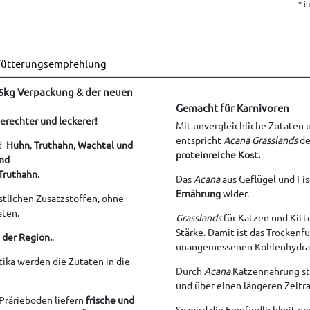
* i
ütterungsempfehlung
4,5kg Verpackung & der neuen
Gemacht für Karnivoren
gerechter und leckerer!
Mit unvergleichliche Zutaten 
entspricht
Acana Grasslands
de
nd
Huhn
,
Truthahn, Wachtel und
proteinreiche Kost.
und
 Truthahn
.
Das
Acana
aus Geflügel und Fis
Ernährung
wider.
stlichen Zusatzstoffen, ohne
aten.
Grasslands
für Katzen und Kitt
Stärke. Damit ist das Trockenf
 der Region.
.
unangemessenen Kohlenhydra
tika werden die Zutaten in die
Durch
Acana
Katzennahrung ste
und über einen längeren Zeit
rärieboden liefern
frische und
So wird die Empfindlichkeit ge