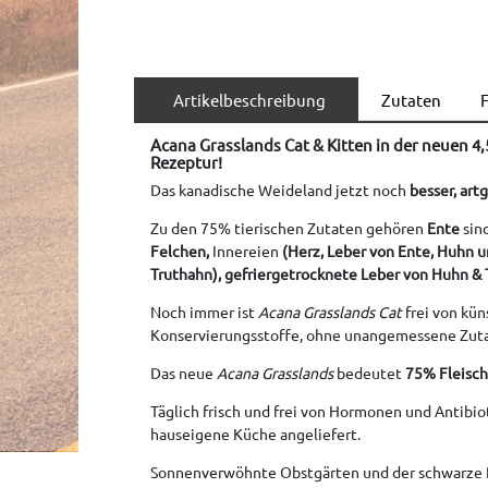
Artikelbeschreibung
Zutaten
F
Acana Grasslands Cat & Kitten in der neuen 
Rezeptur!
Das kanadische Weideland jetzt noch
besser, art
Zu den 75% tierischen Zutaten gehören
Ente
si
Felchen,
Innereien
(Herz, Leber von Ente, Huhn 
Truthahn),
gefriergetrocknete Leber von Huhn &
Noch immer ist
Acana Grasslands Cat
frei von kün
Konservierungsstoffe, ohne unangemessene Zut
Das neue
Acana Grasslands
bedeutet
75% Fleisch
Täglich frisch und frei von Hormonen und Antibio
hauseigene Küche angeliefert.
Sonnenverwöhnte Obstgärten und der schwarze P