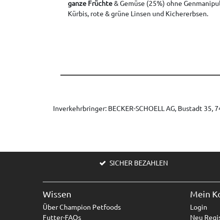
ganze Früchte
& Gemüse (25%) ohne Genmanipulat
Kürbis, rote & grüne Linsen und Kichererbsen.
Inverkehrbringer: BECKER-SCHOELL AG, Bustadt 35, 74
SICHER BEZAHLEN
Wissen
Mein K
Über Champion Petfoods
Login
Futter-FAQs
Neu Regis