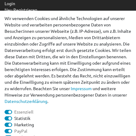
Login
Neu Registrieren
Wir verwenden Cookies und ähnliche Technologien auf unserer
Service
Website und verarbeiten personenbezogene Daten von
Zahlungsarten
Besucher:innen unserer Webseite (z.B. IP-Adresse), um z.B. Inhalte
Versandarten & -kosten
und Anzeigen zu personalisieren, Medien von Drittanbietern
Kontakt
einzubinden oder Zugriffe auf unsere Website zu analysieren. Die
Widerrufsrecht
Datenverarbeitung erfolgt erst durch gesetzte Cookies. Wir teilen
diese Daten mit Dritten, die wir in den Einstellungen benennen.
Widerruf erklären
Die Datenverarbeitung kann mit Einwilligung oder aufgrund eines
berechtigten Interesses erfolgen. Die Zustimmung kann erteilt
AGB
oder abgelehnt werden. Es besteht das Recht, nicht einzuwilligen
Impressum
und die Einwilligung zu einem späteren Zeitpunkt zu ändern oder
Datenschutzerklärung
zu widerrufen. Beachten Sie unser
Impressum
und weitere
Barrierefreiheitserklärung
Hinweise zur Verwendung personenbezogener Daten in unserer
Kontakt
Daten­schutz­erklärung
.
peteo.de by ACANA VERTRIEB RÜLL
Essenziell
+49 (0)39203/ 962101
Statistik
info@peteo.de
Marketing
Mo. - Fr. 9.30 - 15.30 Uhr
PayPal