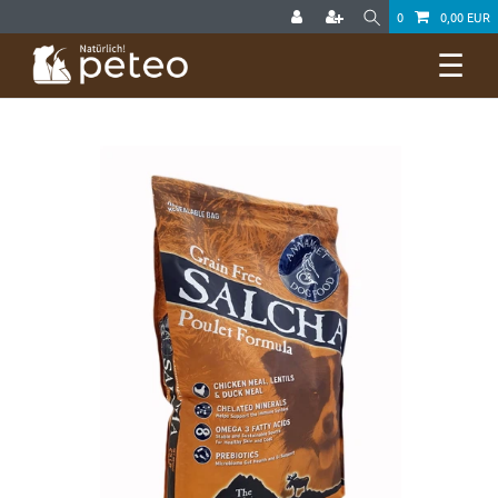
0
0,00 EUR
☰