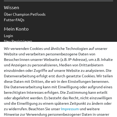
Wissen
Über Champion Petfoods
Futter-FAQs
Mein Konto
Login
Neu Registrieren
Wir verwenden Cookies und ähnliche Technologien auf unserer
Service
Website und verarbeiten personenbezogene Daten von
Zahlungsarten
Besucher:innen unserer Webseite (z.B. IP-Adresse), um z.B. Inhalte
Versandarten & -kosten
und Anzeigen zu personalisieren, Medien von Drittanbietern
Kontakt
einzubinden oder Zugriffe auf unsere Website zu analysieren. Die
Widerrufsrecht
Datenverarbeitung erfolgt erst durch gesetzte Cookies. Wir teilen
diese Daten mit Dritten, die wir in den Einstellungen benennen.
Widerruf erklären
Die Datenverarbeitung kann mit Einwilligung oder aufgrund eines
berechtigten Interesses erfolgen. Die Zustimmung kann erteilt
AGB
oder abgelehnt werden. Es besteht das Recht, nicht einzuwilligen
Impressum
und die Einwilligung zu einem späteren Zeitpunkt zu ändern oder
Datenschutzerklärung
zu widerrufen. Beachten Sie unser
Impressum
und weitere
Barrierefreiheitserklärung
Hinweise zur Verwendung personenbezogener Daten in unserer