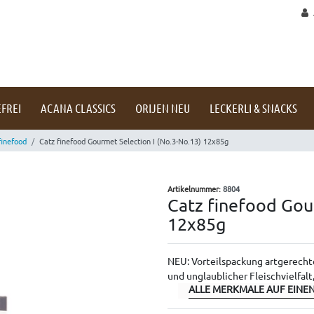
FREI
ACANA CLASSICS
ORIJEN NEU
LECKERLI & SNACKS
finefood
Catz finefood Gourmet Selection I (No.3-No.13) 12x85g
Artikelnummer:
8804
Catz finefood Gou
12x85g
NEU: Vorteilspackung artgerecht
und unglaublicher Fleischvielfal
ALLE MERKMALE AUF EINEN