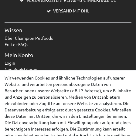
VERSANDKOSTENFREI AB 45 € INNERHALB DE
VERSAND MIT DHL
Wissen
Über Champion Petfoods
Futter-FAQs
Mein Konto
Login
Neu Registrieren
Wir verwenden Cookies und ähnliche Technologien auf unserer
Service
Website und verarbeiten personenbezogene Daten von
Zahlungsarten
Besucher:innen unserer Webseite (z.B. IP-Adresse), um z.B. Inhalte
Versandarten & -kosten
und Anzeigen zu personalisieren, Medien von Drittanbietern
Kontakt
einzubinden oder Zugriffe auf unsere Website zu analysieren. Die
Widerrufsrecht
Datenverarbeitung erfolgt erst durch gesetzte Cookies. Wir teilen
diese Daten mit Dritten, die wir in den Einstellungen benennen.
Widerruf erklären
Die Datenverarbeitung kann mit Einwilligung oder aufgrund eines
berechtigten Interesses erfolgen. Die Zustimmung kann erteilt
AGB
oder abgelehnt werden. Es besteht das Recht, nicht einzuwilligen