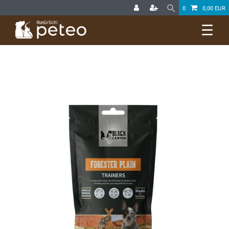
0
0,00 EUR
☰