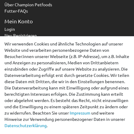
Über Champion Petfoods
Futter-FAQs
Mein Konto
Login
Neu Registrieren
Wir verwenden Cookies und ähnliche Technologien auf unserer
Service
Website und verarbeiten personenbezogene Daten von
Zahlungsarten
Besucher:innen unserer Webseite (z.B. IP-Adresse), um z.B. Inhalte
Versandarten & -kosten
und Anzeigen zu personalisieren, Medien von Drittanbietern
Kontakt
einzubinden oder Zugriffe auf unsere Website zu analysieren. Die
Widerrufsrecht
Datenverarbeitung erfolgt erst durch gesetzte Cookies. Wir teilen
diese Daten mit Dritten, die wir in den Einstellungen benennen.
Widerruf erklären
Die Datenverarbeitung kann mit Einwilligung oder aufgrund eines
berechtigten Interesses erfolgen. Die Zustimmung kann erteilt
AGB
oder abgelehnt werden. Es besteht das Recht, nicht einzuwilligen
Impressum
und die Einwilligung zu einem späteren Zeitpunkt zu ändern oder
Datenschutzerklärung
zu widerrufen. Beachten Sie unser
Impressum
und weitere
Barrierefreiheitserklärung
Hinweise zur Verwendung personenbezogener Daten in unserer
Kontakt
Daten­schutz­erklärung
.
peteo.de by ACANA VERTRIEB RÜLL