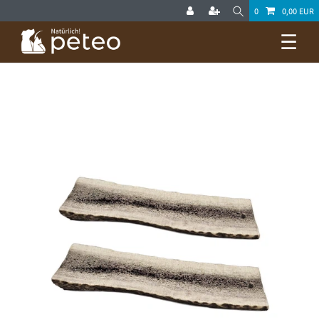
0
0,00 EUR
☰