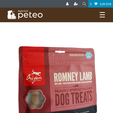
0
0,00 EUR
☰