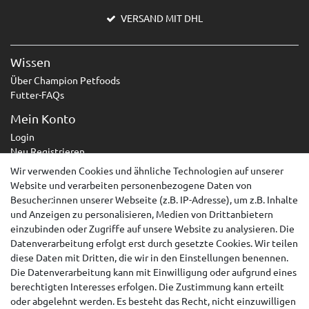
VERSAND MIT DHL
Wissen
Über Champion Petfoods
Futter-FAQs
Mein Konto
Login
Neu Registrieren
Wir verwenden Cookies und ähnliche Technologien auf unserer
Service
Website und verarbeiten personenbezogene Daten von
Zahlungsarten
Besucher:innen unserer Webseite (z.B. IP-Adresse), um z.B. Inhalte
Versandarten & -kosten
und Anzeigen zu personalisieren, Medien von Drittanbietern
Kontakt
einzubinden oder Zugriffe auf unsere Website zu analysieren. Die
Widerrufsrecht
Datenverarbeitung erfolgt erst durch gesetzte Cookies. Wir teilen
diese Daten mit Dritten, die wir in den Einstellungen benennen.
Widerruf erklären
Die Datenverarbeitung kann mit Einwilligung oder aufgrund eines
berechtigten Interesses erfolgen. Die Zustimmung kann erteilt
AGB
oder abgelehnt werden. Es besteht das Recht, nicht einzuwilligen
Impressum