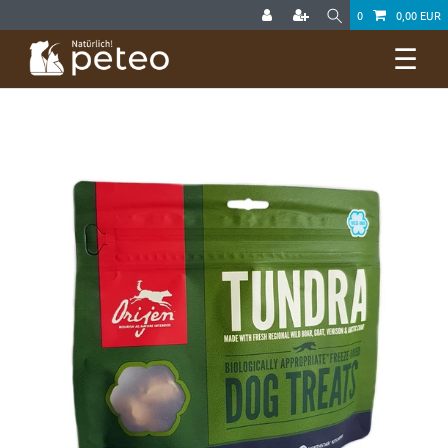
0
0,00 EUR
☰