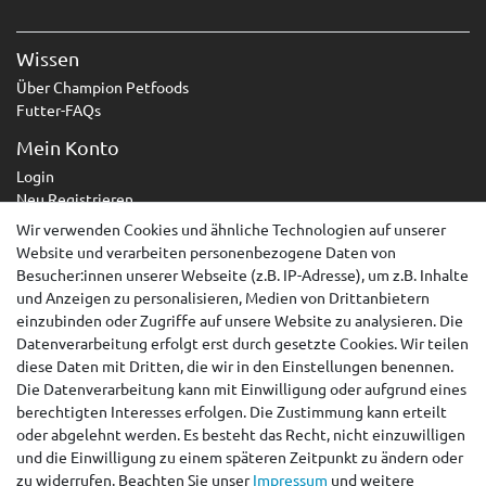
Wissen
Über Champion Petfoods
Futter-FAQs
Mein Konto
Login
Neu Registrieren
Wir verwenden Cookies und ähnliche Technologien auf unserer
Service
Website und verarbeiten personenbezogene Daten von
Zahlungsarten
Besucher:innen unserer Webseite (z.B. IP-Adresse), um z.B. Inhalte
Versandarten & -kosten
und Anzeigen zu personalisieren, Medien von Drittanbietern
Kontakt
einzubinden oder Zugriffe auf unsere Website zu analysieren. Die
Widerrufsrecht
Datenverarbeitung erfolgt erst durch gesetzte Cookies. Wir teilen
diese Daten mit Dritten, die wir in den Einstellungen benennen.
Widerruf erklären
Die Datenverarbeitung kann mit Einwilligung oder aufgrund eines
berechtigten Interesses erfolgen. Die Zustimmung kann erteilt
AGB
oder abgelehnt werden. Es besteht das Recht, nicht einzuwilligen
Impressum
und die Einwilligung zu einem späteren Zeitpunkt zu ändern oder
Datenschutzerklärung
zu widerrufen. Beachten Sie unser
Impressum
und weitere
Barrierefreiheitserklärung