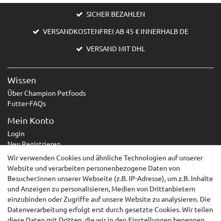
SICHER BEZAHLEN
VERSANDKOSTENFREI AB 45 € INNERHALB DE
VERSAND MIT DHL
Wissen
Über Champion Petfoods
Futter-FAQs
Mein Konto
Login
Neu Registrieren
Wir verwenden Cookies und ähnliche Technologien auf unserer
Service
Website und verarbeiten personenbezogene Daten von
Zahlungsarten
Besucher:innen unserer Webseite (z.B. IP-Adresse), um z.B. Inhalte
Versandarten & -kosten
und Anzeigen zu personalisieren, Medien von Drittanbietern
Kontakt
einzubinden oder Zugriffe auf unsere Website zu analysieren. Die
Widerrufsrecht
Datenverarbeitung erfolgt erst durch gesetzte Cookies. Wir teilen
diese Daten mit Dritten, die wir in den Einstellungen benennen.