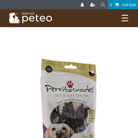
0
0,00 EUR
☰