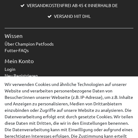
VERSANDKOSTENFREI AB 45 € INNERHALB DE
VERSAND MIT DHL
Wissen
Über Champion Petfoods
Futter-FAQs
Mein Konto
Login
Neu Registrieren
Wir verwenden Cookies und ähnliche Technologien auf unserer
Service
Website und verarbeiten personenbezogene Daten von
Zahlungsarten
Besucher:innen unserer Webseite (z.B. IP-Adresse), um z.B. Inhalte
Versandarten & -kosten
und Anzeigen zu personalisieren, Medien von Drittanbietern
Kontakt
einzubinden oder Zugriffe auf unsere Website zu analysieren. Die
Widerrufsrecht
Datenverarbeitung erfolgt erst durch gesetzte Cookies. Wir teilen
diese Daten mit Dritten, die wir in den Einstellungen benennen.
Widerruf erklären
Die Datenverarbeitung kann mit Einwilligung oder aufgrund eines
berechtigten Interesses erfolgen. Die Zustimmung kann erteilt
AGB