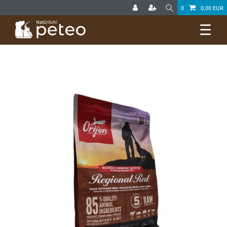
0
0,00 EUR
☰