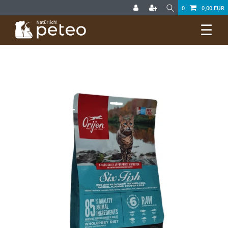
0
0,00 EUR
☰