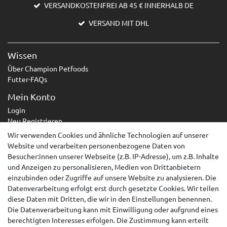
VERSANDKOSTENFREI AB 45 € INNERHALB DE
VERSAND MIT DHL
Wissen
Über Champion Petfoods
Futter-FAQs
Mein Konto
Login
Neu Registrieren
Wir verwenden Cookies und ähnliche Technologien auf unserer
Service
Website und verarbeiten personenbezogene Daten von
Zahlungsarten
Besucher:innen unserer Webseite (z.B. IP-Adresse), um z.B. Inhalte
Versandarten & -kosten
und Anzeigen zu personalisieren, Medien von Drittanbietern
Kontakt
einzubinden oder Zugriffe auf unsere Website zu analysieren. Die
Widerrufsrecht
Datenverarbeitung erfolgt erst durch gesetzte Cookies. Wir teilen
diese Daten mit Dritten, die wir in den Einstellungen benennen.
Widerruf erklären
Die Datenverarbeitung kann mit Einwilligung oder aufgrund eines
berechtigten Interesses erfolgen. Die Zustimmung kann erteilt
AGB