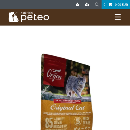
0
0,00 EUR
☰