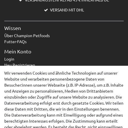
VERSAND MIT DHL
Wissen
Über Champion Petfoods
Futter-FAQs
Mein Konto
Login
Neu Registrieren
Wir verwenden Cookies und ähnliche Technologien auf unserer
Service
Website und verarbeiten personenbezogene Daten von
Zahlungsarten
Besucher:innen unserer Webseite (z.B. IP-Adresse), um z.B. Inhalte
Versandarten & -kosten
und Anzeigen zu personalisieren, Medien von Drittanbietern
Kontakt
einzubinden oder Zugriffe auf unsere Website zu analysieren. Die
Widerrufsrecht
Datenverarbeitung erfolgt erst durch gesetzte Cookies. Wir teilen
diese Daten mit Dritten, die wir in den Einstellungen benennen.
Widerruf erklären
Die Datenverarbeitung kann mit Einwilligung oder aufgrund eines
berechtigten Interesses erfolgen. Die Zustimmung kann erteilt
AGB
oder abgelehnt werden. Es besteht das Recht, nicht einzuwilligen
Impressum