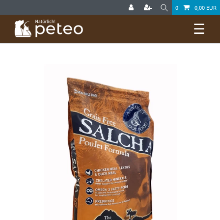
0
0,00 EUR
☰