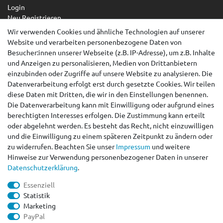
Login
Neu Registrieren
Wir verwenden Cookies und ähnliche Technologien auf unserer
Service
Website und verarbeiten personenbezogene Daten von
Zahlungsarten
Besucher:innen unserer Webseite (z.B. IP-Adresse), um z.B. Inhalte
Versandarten & -kosten
und Anzeigen zu personalisieren, Medien von Drittanbietern
Kontakt
einzubinden oder Zugriffe auf unsere Website zu analysieren. Die
Widerrufsrecht
Datenverarbeitung erfolgt erst durch gesetzte Cookies. Wir teilen
diese Daten mit Dritten, die wir in den Einstellungen benennen.
Widerruf erklären
Die Datenverarbeitung kann mit Einwilligung oder aufgrund eines
berechtigten Interesses erfolgen. Die Zustimmung kann erteilt
AGB
oder abgelehnt werden. Es besteht das Recht, nicht einzuwilligen
Impressum
und die Einwilligung zu einem späteren Zeitpunkt zu ändern oder
Datenschutzerklärung
zu widerrufen. Beachten Sie unser
Impressum
und weitere
Barrierefreiheitserklärung
Hinweise zur Verwendung personenbezogener Daten in unserer
Kontakt
Daten­schutz­erklärung
.
peteo.de by ACANA VERTRIEB RÜLL
Essenziell
+49 (0)39203/ 962101
Statistik
info@peteo.de
Marketing
Mo. - Fr. 9.30 - 15.30 Uhr
PayPal