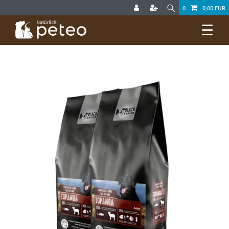
0
0,00 EUR
☰