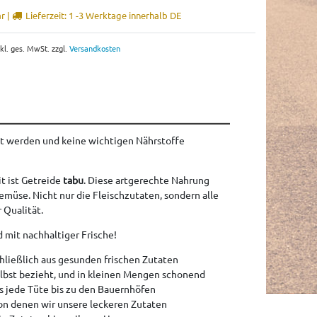
r |
Lieferzeit: 1 -3 Werktage innerhalb DE
nkl. ges. MwSt. zzgl.
Versandkosten
t werden und keine wichtigen Nährstoffe
t ist Getreide
tabu
. Diese artgerechte Nahrung
emüse. Nicht nur die Fleischzutaten, sondern alle
 Qualität.
mit nachhaltiger Frische!
hließlich aus gesunden frischen Zutaten
elbst bezieht, und in kleinen Mengen schonend
ass jede Tüte bis zu den Bauernhöfen
on denen wir unsere leckeren Zutaten