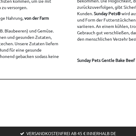
bekommen. Die Möglichkeit, di
chsten kommen, um sie mit
zurückzuverfolgen, gibt Sicher
 zu versorgen.
Kunden.
Sunday Pets®
wird aus
tige Nahrung,
von der Farm
und Form der Futterstückchen
variieren. An einem kühlen, t
z.B. Blaubeeren) und Gemüse.
Gebrauch gut verschließen, dami
schen und gesunden Zutaten,
den menschlichen Verzehr be
techen. Unsere Zutaten liefern
r Hund für eine gesunde
schonend gebacken sodass keine
Sunday Pets Gentle Bake Beef
VERSANDKOSTENFREI AB 45 € INNERHALB DE