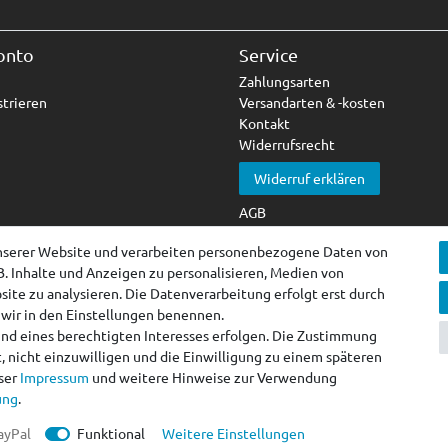
onto
Service
Zahlungsarten
trieren
Versandarten & -kosten
Kontakt
Widerrufsrecht
Widerruf erklären
AGB
Impressum
nserer Website und verarbeiten personenbezogene Daten von
Datenschutzerklärung
B. Inhalte und Anzeigen zu personalisieren, Medien von
Barrierefreiheitserklärung
ite zu analysieren. Die Datenverarbeitung erfolgt erst durch
e wir in den Einstellungen benennen.
und eines berechtigten Interesses erfolgen. Die Zustimmung
, nicht einzuwilligen und die Einwilligung zu einem späteren
nser
Impressum
und weitere Hinweise zur Verwendung
ung
.
peteo.de by ACANA Vertrieb Rüll
ayPal
Funktional
Weitere Einstellungen