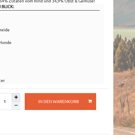
t 64% Zutaten vom Rind und 34,9% Obst & Gemüse!
 BLICK:
reide
 Hunde
ter
IN DEN WARENKORB