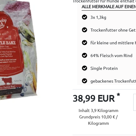
Trockenfutter für Hunde enthäl
ALLE MERKMALE AUF EINEN
3x 1,3kg
Trockenfutter ohne Get
für kleine und mittlere
64% Fleisch vom Rind
Single Protein
gebackenes Trockenfut
*
38,99 EUR
Inhalt
3,9
Kilogramm
Grundpreis
10,00 € /
Kilogramm