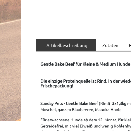
Artikelbeschreibung
Zutaten
F
Gentle Bake Beef für Kleine & Medium Hunde 
Die einzige Proteinquelle ist Rind, in der wie
Frischepackung!
Sunday Pets - Gentle Bake Beef
(Rind)
3x1,3kg
mi
Muschel, ganzen Blaubeeren, Manuka-Honig
Für erwachsene Hunde ab dem 12. Monat, für kle
Getreidefrei, mit viel Eiweiß und wenig Kohlenhy