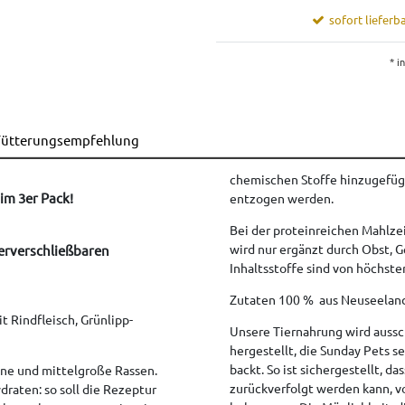
sofort lieferba
* i
ütterungsempfehlung
chemischen Stoffe hinzugefüg
im 3er Pack!
entzogen werden.
Bei der proteinreichen Mahlzei
wird nur ergänzt durch Obst, G
derverschließbaren
Inhaltsstoffe sind von höchster
Zutaten 100 % aus Neuseeland 
t Rindfleisch, Grünlipp-
Unsere Tiernahrung wird aussc
hergestellt, die Sunday Pets s
backt. So ist sichergestellt, d
ine und mittelgroße Rassen.
zurückverfolgt werden kann, v
draten: so soll die Rezeptur