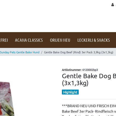
FREI
ACANA CLASSICS
ORIJEN NEU
LECKERLI & SNACKS
Sunday Pets Gentle Bake Hund
Gentle Bake Dog Beef (Rind) 3er Pack 3,9kg (3x1,3kg)
Artikelnummer:
6120002bp3
Gentle Bake Dog B
(3x1,3kg)
Highlight
***BRAND NEU UND FRISCH EIN
Bake Beef 3er Pack- Rindfleisch 