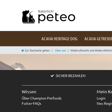
ACANA HERITAGE DOG
ACANA GETREIDE
Zur Startseite gehen
Über uns
Widerrufsrecht und Widerrufsfor
SICHER BEZAHLEN
Wissen
Mein K
Über Champion Petfoods
Login
Futter-FAQs
Neu Regis