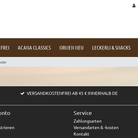
FREI
ACANA CLASSICS
ORIJEN NEU
LECKERLI & SNACKS
mular
VERSANDKOSTENFREI AB 45 € INNERHALB DE
onto
Service
Zahlungsarten
trieren
Versandarten & -kosten
Kontakt