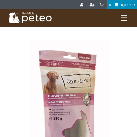
0
0,00 EUR
☰