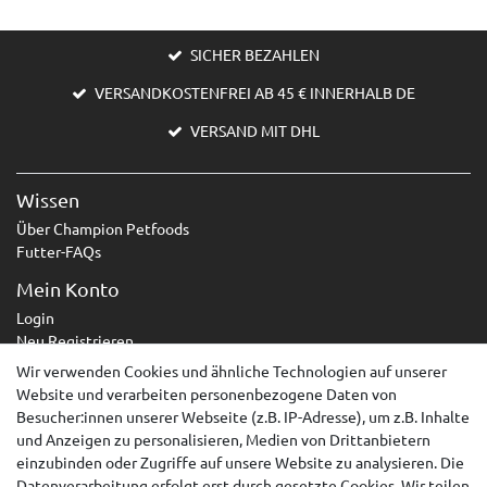
SICHER BEZAHLEN
VERSANDKOSTENFREI AB 45 € INNERHALB DE
VERSAND MIT DHL
Wissen
Über Champion Petfoods
Futter-FAQs
Mein Konto
Login
Neu Registrieren
Wir verwenden Cookies und ähnliche Technologien auf unserer
Service
Website und verarbeiten personenbezogene Daten von
Zahlungsarten
Besucher:innen unserer Webseite (z.B. IP-Adresse), um z.B. Inhalte
Versandarten & -kosten
und Anzeigen zu personalisieren, Medien von Drittanbietern
Kontakt
einzubinden oder Zugriffe auf unsere Website zu analysieren. Die
Widerrufsrecht
Datenverarbeitung erfolgt erst durch gesetzte Cookies. Wir teilen