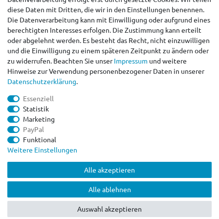
diese Daten mit Dritten, die wir in den Einstellungen benennen.
Widerruf erklären
Die Datenverarbeitung kann mit Einwilligung oder aufgrund eines
berechtigten Interesses erfolgen. Die Zustimmung kann erteilt
AGB
oder abgelehnt werden. Es besteht das Recht, nicht einzuwilligen
Impressum
und die Einwilligung zu einem späteren Zeitpunkt zu ändern oder
Datenschutzerklärung
zu widerrufen. Beachten Sie unser
Impressum
und weitere
Barrierefreiheitserklärung
Hinweise zur Verwendung personenbezogener Daten in unserer
Kontakt
Daten­schutz­erklärung
.
peteo.de by ACANA VERTRIEB RÜLL
Essenziell
+49 (0)39203/ 962101
Statistik
info@peteo.de
Marketing
Mo. - Fr. 9.30 - 15.30 Uhr
PayPal
Funktional
Weitere Einstellungen
Alle akzeptieren
Alle ablehnen
peteo.de by ACANA Vertrieb Rüll
Auswahl akzeptieren