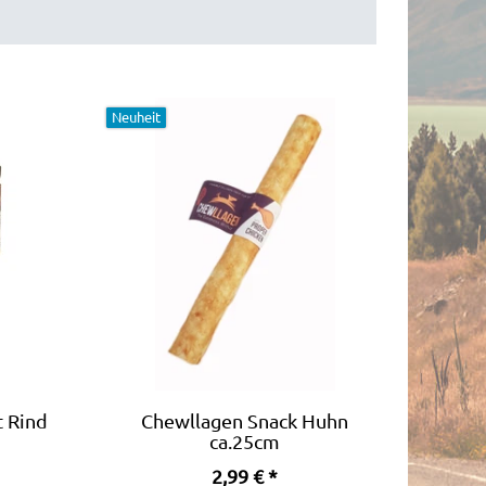
Neuheit
t Rind
Chewllagen Snack Huhn
ca.25cm
2,99 € *