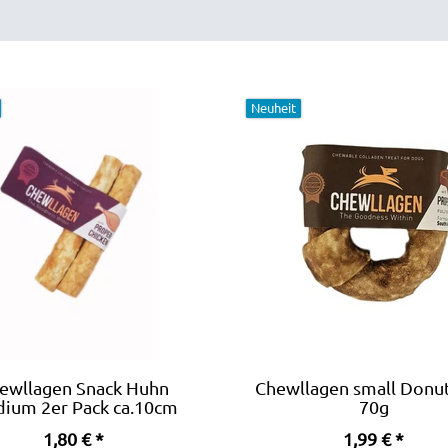
Neuheit
ewllagen Snack Huhn
Chewllagen small Donu
ium 2er Pack ca.10cm
70g
1,80 € *
1,99 € *