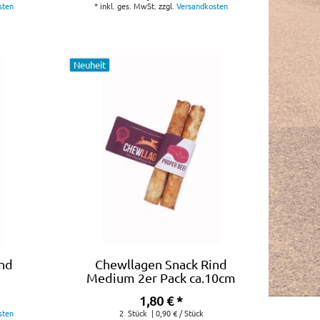
sten
*
inkl. ges. MwSt.
zzgl.
Versandkosten
Neuheit
ind
Chewllagen Snack Rind
Medium 2er Pack ca.10cm
1,80 € *
sten
2
Stück
| 0,90 € / Stück