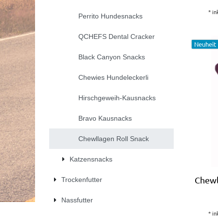
*
in
Perrito Hundesnacks
QCHEFS Dental Cracker
Neuheit
Black Canyon Snacks
Chewies Hundeleckerli
Hirschgeweih-Kausnacks
Bravo Kausnacks
Chewllagen Roll Snack
Katzensnacks
Chewl
Trockenfutter
Nassfutter
*
in